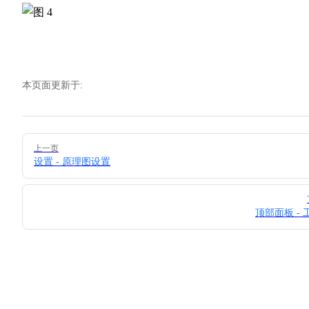
本页面更新于:
Pager
上一页
设置 - 原理图设置
顶部面板 - 