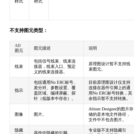
样式
样式
不支持图元类型：
AD
图元描述
说明
图元
包括信号线束、线束连
原理图设计暂不支持线
线束
接器，线束入口、预定
束图元。
义的线束连接器。
包括通用No ERC标号、
目前原理图设计仅支持
差分对、参数设置、覆
连接在器件引脚上的通
指示
盖区域、编译屏蔽、探
用No ERC标号转换，其
针（低版本中存在）。
余指示暂不支持转换。
Altium Designer的图片存
图像
图片。
储的是本地文件路径，
文件中不包含图片。
隐藏
专业版不支持隐藏引
器件中隐藏的引脚。