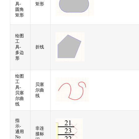
具-
矩形
圆角
矩形
绘图
工
具-
折线
多边
形
绘图
工
贝塞
具-
尔曲
贝塞
线
尔曲
线
指
示-
非连
通用
接标
No