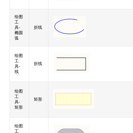
绘图
工
具-
折线
椭圆
弧
绘图
工
折线
具-
线
绘图
工
矩形
具-
矩形
绘图
工