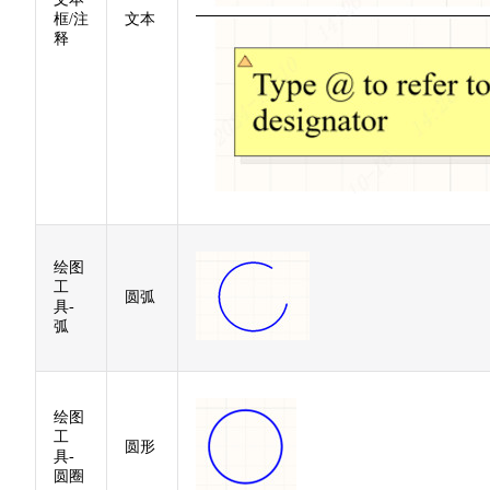
框/注
文本
释
绘图
工
圆弧
具-
弧
绘图
工
圆形
具-
圆圈