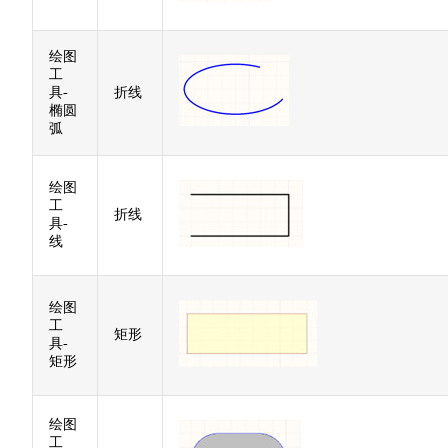
绘图
工
具-
折线
椭圆
弧
绘图
工
折线
具-
线
绘图
工
矩形
具-
矩形
绘图
工