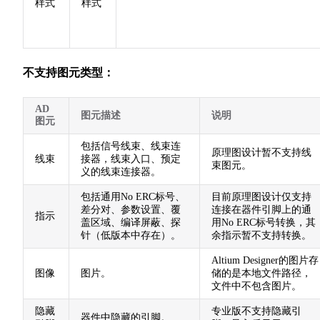
样式
样式
不支持图元类型：
AD
图元描述
说明
图元
包括信号线束、线束连
原理图设计暂不支持线
线束
接器，线束入口、预定
束图元。
义的线束连接器。
包括通用No ERC标号、
目前原理图设计仅支持
差分对、参数设置、覆
连接在器件引脚上的通
指示
盖区域、编译屏蔽、探
用No ERC标号转换，其
针（低版本中存在）。
余指示暂不支持转换。
Altium Designer的图片存
图像
图片。
储的是本地文件路径，
文件中不包含图片。
隐藏
专业版不支持隐藏引
器件中隐藏的引脚。