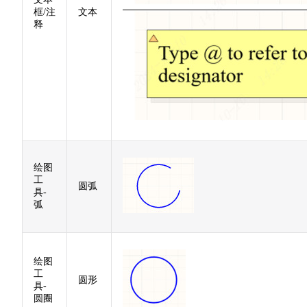
框/注
文本
释
绘图
工
圆弧
具-
弧
绘图
工
圆形
具-
圆圈