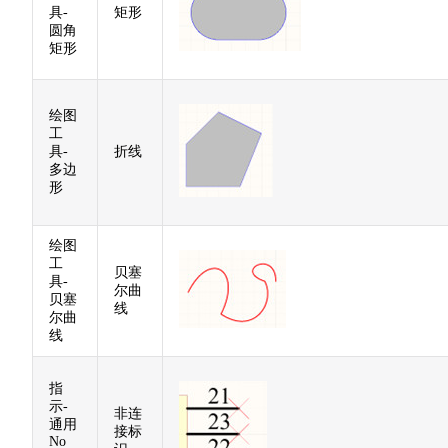
具-
矩形
圆角
矩形
绘图
工
具-
折线
多边
形
绘图
工
贝塞
具-
尔曲
贝塞
线
尔曲
线
指
示-
非连
通用
接标
No