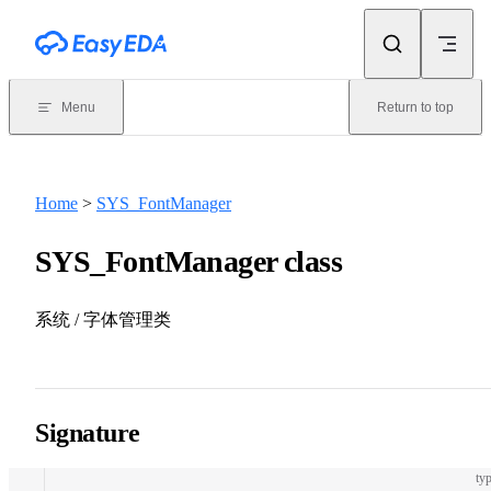
Skip to content
Menu
Return to top
Home
>
SYS_FontManager
SYS_FontManager class
系统 / 字体管理类
Signature
typ