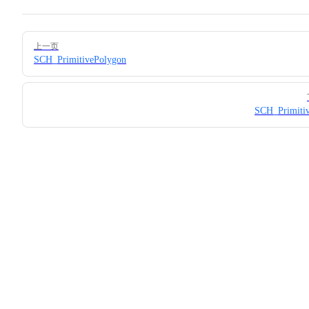
Pager
上一页
SCH_PrimitivePolygon
SCH_Primiti