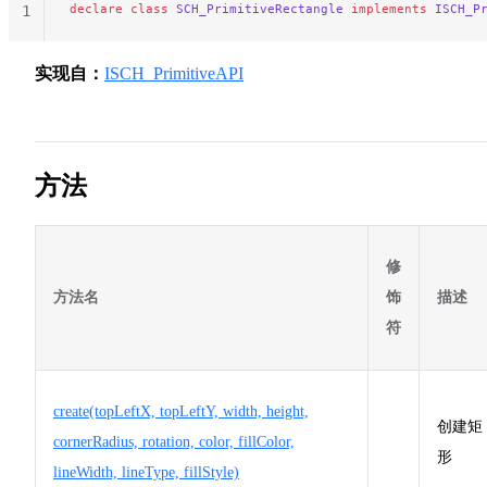
declare
 class
 SCH_PrimitiveRectangle
 implements
 ISCH_P
1
实现自：
ISCH_PrimitiveAPI
方法
修
方法名
饰
描述
符
create(topLeftX, topLeftY, width, height,
创建矩
cornerRadius, rotation, color, fillColor,
形
lineWidth, lineType, fillStyle)