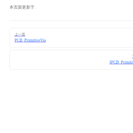
本页面更新于:
Pager
上一页
PCB_PrimitiveVia
IPCB_Primit