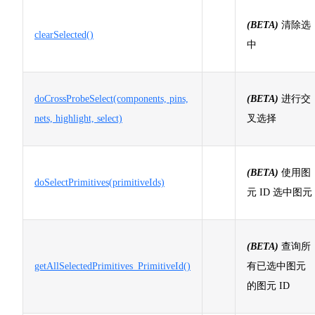
(BETA)
清除选
clearSelected()
中
doCrossProbeSelect(components, pins,
(BETA)
进行交
nets, highlight, select)
叉选择
(BETA)
使用图
doSelectPrimitives(primitiveIds)
元 ID 选中图元
(BETA)
查询所
getAllSelectedPrimitives_PrimitiveId()
有已选中图元
的图元 ID